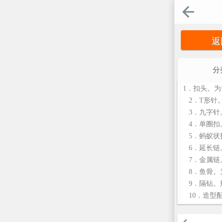
返
分
1．扣头。为
2．T形针。制
3．九字针
4．单圈扣
5．蚂蚁状
6．延长链
7．金属链
8．鱼骨。
9．隔钻。
10．造型