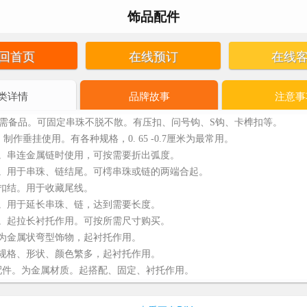
饰品配件
回首页
在线预订
在线
类详情
品牌故事
注意事
需备品。可固定串珠不脱不散。有压扣、问号钩、S钩、卡榫扣等。
作垂挂使用。有各种规格，0. 65 -0.7厘米为最常用。
。串连金属链时使用，可按需要折出弧度。
。用于串珠、链结尾。可樗串珠或链的两端合起。
扣结。用于收藏尾线。
。用于延长串珠、链，达到需要长度。
。起拉长衬托作用。可按所需尺寸购买。
为金属状弯型饰物，起衬托作用。
规格、形状、颜色繁多，起衬托作用。
配件。为金属材质。起搭配、固定、衬托作用。