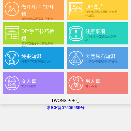
做耳环/耳钉/耳
DIY图片
饰
自制饰品作品图片大全想
你所想
自己制作耳环耳钉的材料
DIY手工技巧教
注意事项
程
DIY手工一定要注意的事
项
简单实用的手工饰品制作
方法
纯银知识
天然原石知识
纯银保养知识纯银识别
天然石材相关知识与鉴定
女人篇
男人篇
女人我最大
君子有道
TWONS 天王心
浙ICP备07505969号