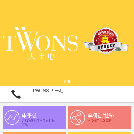
TWONS 天王心
串手链
串项链/挂坠
详细的佛珠手串手链打结
串项链图片及搭配
方法